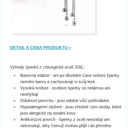
DETAIL A CENA PRODUKTU »
Výhody šperků z chirurgické oceli 316L:
Barevná stálost - ani po dlouhém čase nošení šperky
nemění barvu a zachovávají si svůj lesk
Vysoká tvrdost - ocelové šperky se nelámou ani
neohýbají
Odolnost povrchu - jsou odolné vůči poškrábání
Hypoalergenní složení - jsou vhodné i pro osoby, které
jsou alergické na ostatní kovy
Antikorozní povrch - šperky z oceli neoxidují ani
nekorodují, díky čemuž mohou přijít i do přímého