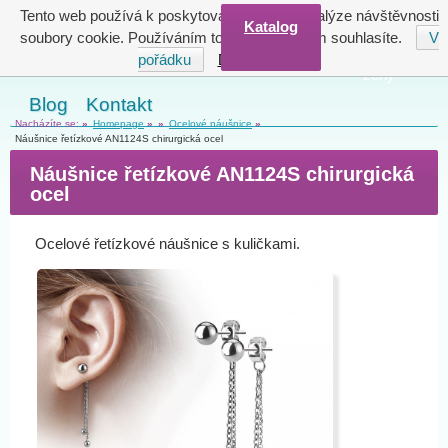
Tento web používá k poskytování služeb a analýze návštěvnosti
Katalog
"Šťastné ženy
soubory cookie. Používáním tohoto webu s tím souhlasíte.
V
jsou krásné
pořádku
Další informace
ženy"
Blog
Kontakt
Nacházíte se:
»
Homepage
»
»
Ocelové náušnice
»
Náušnice řetízkové AN1124S chirurgická ocel
Náušnice řetízkové AN1124S chirurgická
ocel
Ocelové řetízkové náušnice s kuličkami.